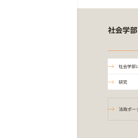
社会学部
社会学部
研究
法政ポー