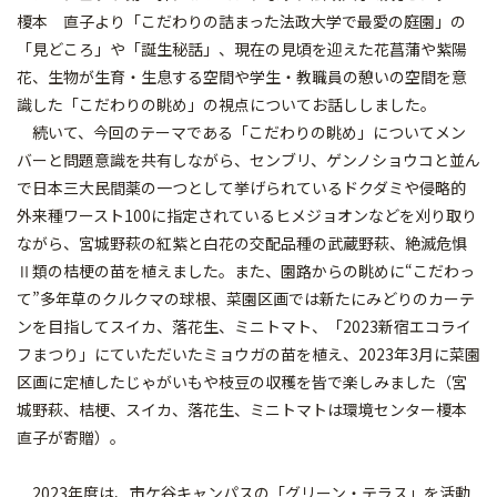
榎本 直子より「こだわりの詰まった法政大学で最愛の庭園」の
「見どころ」や「誕生秘話」、現在の見頃を迎えた花菖蒲や紫陽
花、生物が生育・生息する空間や学生・教職員の憩いの空間を意
識した「こだわりの眺め」の視点についてお話ししました。
続いて、今回のテーマである「こだわりの眺め」についてメン
バーと問題意識を共有しながら、センブリ、ゲンノショウコと並ん
で日本三大民間薬の一つとして挙げられているドクダミや侵略的
外来種ワースト100に指定されているヒメジョオンなどを刈り取り
ながら、宮城野萩の紅紫と白花の交配品種の武蔵野萩、絶滅危惧
Ⅱ類の桔梗の苗を植えました。また、園路からの眺めに“こだわっ
て”多年草のクルクマの球根、菜園区画では新たにみどりのカーテ
ンを目指してスイカ、落花生、ミニトマト、「2023新宿エコライ
フまつり」にていただいたミョウガの苗を植え、2023年3月に菜園
区画に定植したじゃがいもや枝豆の収穫を皆で楽しみました（宮
城野萩、桔梗、スイカ、落花生、ミニトマトは環境センター榎本
直子が寄贈）。
2023年度は、市ケ谷キャンパスの「グリーン・テラス」を活動