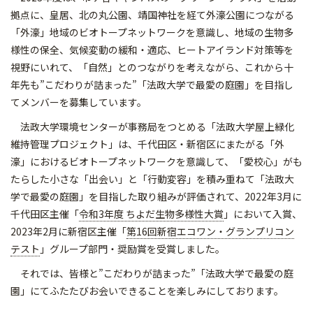
拠点に、皇居、北の丸公園、靖国神社を経て外濠公園につながる
「外濠」地域のビオトープネットワークを意識し、地域の生物多
様性の保全、気候変動の緩和・適応、ヒートアイランド対策等を
視野にいれて、「自然」とのつながりを考えながら、これから十
年先も”こだわりが詰まった”「法政大学で最愛の庭園」を目指し
てメンバーを募集しています。
法政大学環境センターが事務局をつとめる「法政大学屋上緑化
維持管理プロジェクト」は、千代田区・新宿区にまたがる「外
濠」におけるビオトープネットワークを意識して、「愛校心」がも
たらした小さな「出会い」と「行動変容」を積み重ねて「法政大
学で最愛の庭園」を目指した取り組みが評価されて、2022年3月に
千代田区主催「
令和3年度 ちよだ生物多様性大賞
」において入賞、
2023年2月に新宿区主催「
第16回新宿エコワン・グランプリコン
テスト
」グループ部門・奨励賞を受賞しました。
それでは、皆様と”こだわりが詰まった”「法政大学で最愛の庭
園」にてふたたびお会いできることを楽しみにしております。