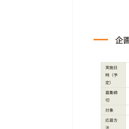
企
実施日
時（予
定）
募集締
切
対象
応募方
法