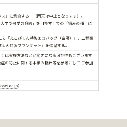
ン・テラス」に集合する （雨天は中止となります）。
政大学で最愛の庭園」を目指す上での「悩みの種」に
たら「えこぴょん特製エコバッグ（白黒）」、二種類
ぴょん特製ブランケット」を進呈する。
しくは実施方法などが変更になる可能性もございます
症の防止に関する本学の指針等を参考にして ご参加
sei.ac.jp
）