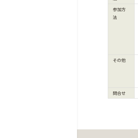
参加方
法
その他
問合せ