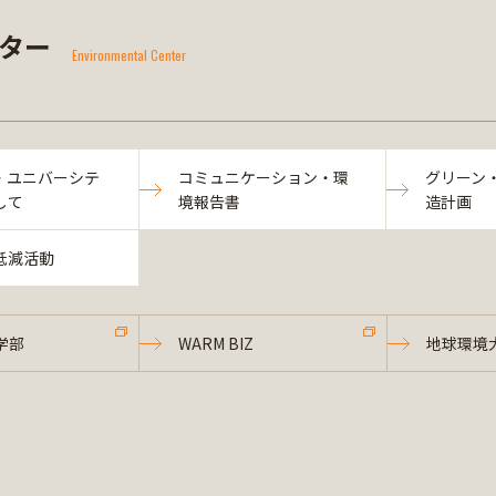
ター
Environmental Center
・ユニバーシテ
コミュニケーション・環
グリーン
して
境報告書
造計画
低減活動
学部
WARM BIZ
地球環境