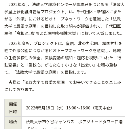
2022年3月、法政大学環境センターが事務局をつとめる「法政大
学屋上緑化維持管理プロジェクト」は、千代田区・新宿区にまた
がる「外濠」におけるビオトープネットワークを意識した「法政
大学で最愛の庭園」を目指した取り組みが評価されて、
千代田区
主催「令和3年度 ちよだ生物多様性大賞」
において入賞しました。
2022年度も、プロジェクトは、皇居、北の丸公園、靖国神社を
経て外濠公園につながるビオトープネットワークを意識し、地域
の生物多様性の保全、気候変動の緩和・適応を視野にいれた「行
動変容」と「愛校心」がもたらす小さな「出会い」を積み重ね
て、「法政大学で最愛の庭園」を目指します。
皆様と「法政大学で最愛の庭園」でお会いできることを楽しみ
にしております。
開催
2022年5月18日（水）15:00～16:00（雨天中止）
日時
場所
法政大学市ケ谷キャンパス ボアソナードタワー四階
「グリーン・テラス」