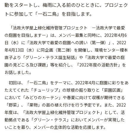
動をスタートし、梅雨に入る前のひとときに、プロジェク
トに参加して「一石二鳥」を目指します。
「法政大学屋上緑化維持管理プロジェクト －法政大学で最愛
の庭園を目指しますー」は、メンバー募集と同時に、2022年4月6
日（水）に「法政大学で最愛の庭園への誘い（第一弾）」、2022
年4月13日（水）に同企画（第二弾）を開催し、環境センター榎本
直子より「グリーン・テラス誕生秘話」や「法政大学で最愛の庭
園の見どころ及び課題」等を紹介し、「2022年度の活動方針」を
お話しました。
初回は、「一石二鳥」をテーマに、2022年4月に庭園に彩りをあ
たえてくれた「チューリップ」の球根の掘り取りと「菜園区画」
において「みどりのカーテン」や春夏に向けて収穫が期待できる
「野菜」、「果物」の苗の植え付けを行う予定です。また、2022
年度は、「法政大学屋上緑化維持管理プロジェクト」として、活
動拠点である「グリーン・テラス」においてメンバーが実現した
いことを募り、メンバーの主体的な活動を応援します。