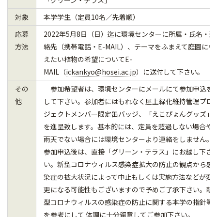
対象
本学学生（定員10名／先着順）
応募
2022年5月8日（日）迄に環境センターに所属・氏名・連
方法
絡先（携帯電話・E-MAIL）、テーマをふまえて庭園に植
えたい植物の希望についてE-
MAIL（
ickankyo@hosei.ac.jp
）に送付して下さい。
その
参加希望者は、環境センターにメールにて参加申込を
他
して下さい。参加者にはもれなく屋上緑化維持管理プロ
ジェクトメンバー限定缶バッジ、「えこぴょんグッズ」
を進呈致します。基本的には、定員を超過しない場合や
雨天でない場合には環境センターより連絡をしません。
参加申込後は、直接「グリーン・テラス」にお越し下さ
い。新型コロナウィルス感染症拡大の防止の観点から感
染症の拡大状況によって中止もしくは実施方法などが変
更になる可能性もございますので予めご了承下さい。新
型コロナウィルスの感染症の防止に関する本学の指針等
を参考にして 体調に十分留意してご参加下さい。