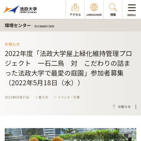
アクセス
LANGUAGE
検索
MENU
環境センター
Environmental Center
お知らせ
2022年度「法政大学屋上緑化維持管理プロ
ジェクト 一石二鳥 対 こだわりの詰ま
った法政大学で最愛の庭園」参加者募集
（2022年5月18日（水））
2022年04月27日
新入生
イベント・行事
お知らせ