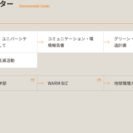
ター
Environmental Center
・ユニバーシテ
コミュニケーション・環
グリーン
して
境報告書
造計画
低減活動
学部
WARM BIZ
地球環境