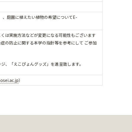
L）、庭園に植えたい植物の希望についてE-
しくは実施方法などが変更になる可能性もございます
症の防止に関する本学の指針等を参考にして ご参加
ッジ、「えこぴょんグッズ」を進呈致します。
sei.ac.jp
）