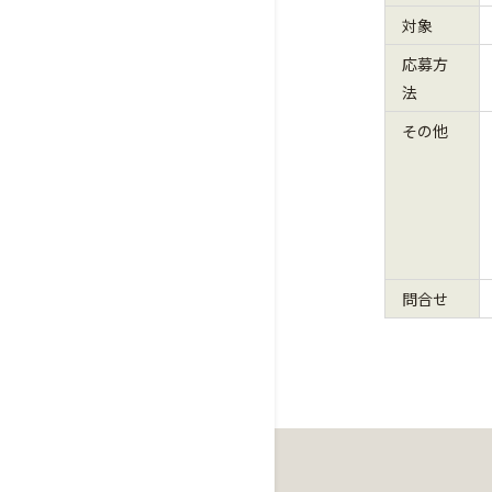
対象
応募方
法
その他
問合せ