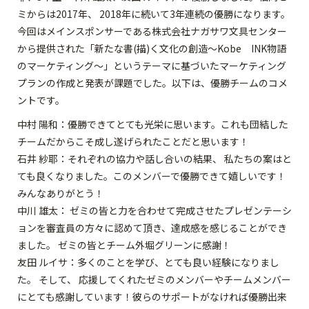
ミからは2017年、 2018年に続いて3年連続の優勝になります。
今回はメインスポンサーである株式会社ナガサワ文具センター
から提供された「新たな書(描)く文化の創造～Kobe INK物語
のマーケティング～」というテーマに基づいたマーケティング
プランの作成と発表が課題でした。以下は、優勝チームのコメ
ントです。
中村 陽和：優勝できてとても光栄に思います。これも団結した
チームだからこそ成し遂げられたことだと思います！
石井 紗耶：それぞれの協力や話し合いの結果、 私たちの案はと
ても良くなりました。このメンバーで優勝できて嬉しいです！
みんなありがとう！
中川 雄太： ゼミの皆と力を合わせて完成させたプレゼンテーシ
ョンを審査員の方々に認めて頂き、達成感を感じることができ
ました。 ゼミの皆とチーム外堀グリーンに感謝！
友田 ルイサ：多くのことを学び、とても良い経験になりまし
た。 そして、 応援してくれたゼミのメンバーやチームメンバー
にとても感謝しています！彼らのサポートがなければ優勝出来