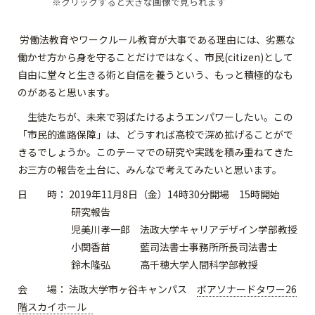
※クリックすると大きな画像で見られます
労働法教育やワークルール教育が大事である理由には、劣悪な
働かせ方から身を守ることだけではなく、市民(citizen)として
自由に堂々と生きる術と自信を養うという、もっと積極的なも
のがあると思います。
生徒たちが、未来で羽ばたけるようエンパワーしたい。この
「市民的進路保障」は、どうすれば高校で深め拡げることがで
きるでしょうか。このテーマでの研究や実践を積み重ねてきた
お三方の報告を土台に、みんなで考えてみたいと思います。
日 時： 2019年11月8日（金）14時30分開場 15時開始
研究報告
児美川孝一郎 法政大学キャリアデザイン学部教授
小関香苗 藍司法書士事務所所長司法書士
鈴木隆弘 高千穂大学人間科学部教授
会 場： 法政大学市ヶ谷キャンパス
ボアソナードタワー26
階スカイホール