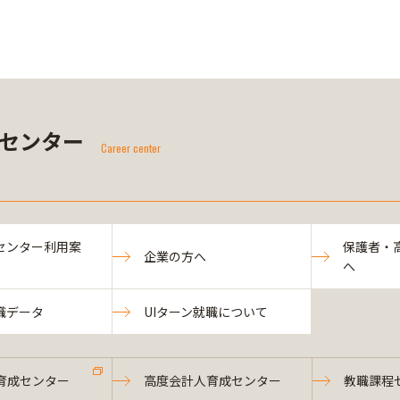
センター
Career center
センター利用案
保護者・
企業の方へ
へ
職データ
UIターン就職について
育成センター
高度会計人育成センター
教職課程