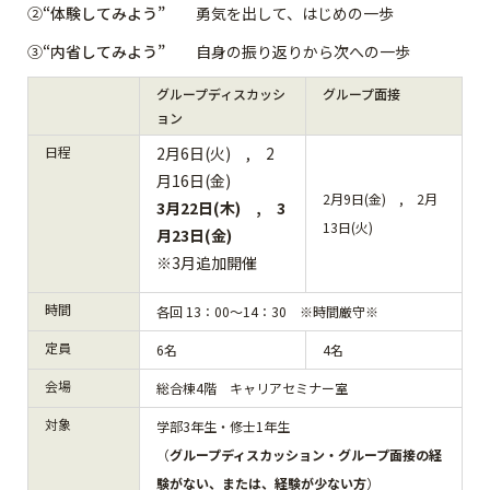
②
“体験してみよう”
勇気を出して、はじめの一歩
③
“内省してみよう”
自身の振り返りから次への一歩
グループディスカッシ
グループ面接
ョン
日程
2月6日(火) , 2
月16日(金)
2月9日(金) , 2月
3月22日(木) , 3
13日(火)
月23日(金)
※3月追加開催
時間
各回 13：00～14：30 ※時間厳守※
定員
6名
4名
会場
総合棟4階 キャリアセミナー室
対象
学部3年生・修士1年生
（
グループディスカッション・グループ面接の経
験がない、または、経験が少ない方
）