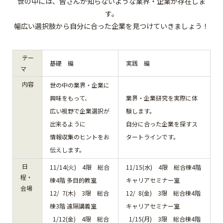
世の中には、皆さんが知らないような業界・企業が存在しま
す。
幅広い選択肢から自分に合った企業を見つけていきましょう！
テー
基礎 編
実践 編
マ
内容
世の中の業界・企業に
興味をもって、
業界・企業研究を実際に体
広い視野で企業選択が
験します。
出来るように
自分に合った企業を探すス
情報収集のヒントをお
タートラインです。
伝えします。
日
11/14(火) 4限 総合
11/15(水) 4限 総合棟4階
程・
棟4階 多目的教室
キャリアセミナー室
会場
12/ 7(木) 3限 総合
12/ 8(金) 3限 総合棟4階
棟3階 遠隔講義室
キャリアセミナー室
1/12(金) 4限 総合
1/15(月) 3限 総合棟4階