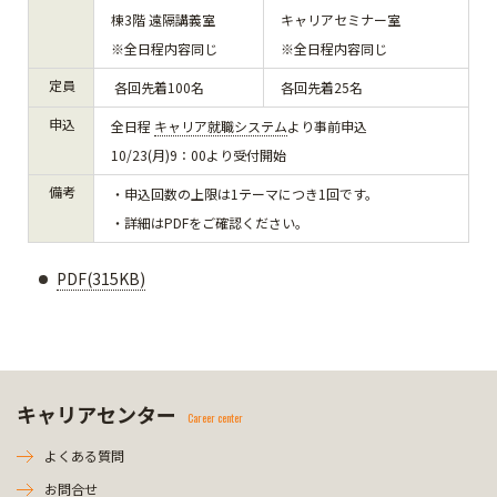
棟3階 遠隔講義室
キャリアセミナー室
※全日程内容同じ
※全日程内容同じ
定員
各回先着100名
各回先着25名
申込
全日程
キャリア就職システム
より事前申込
10/23(月)9：00より受付開始
備考
・申込回数の上限は1テーマにつき1回です。
・詳細はPDFをご確認ください。
PDF(315KB)
キャリアセンター
Career center
よくある質問
お問合せ