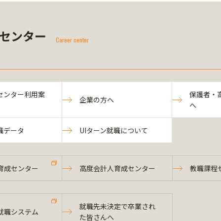
センター
Career center
センター利用案
保護者・
企業の方へ
へ
職データ
UIターン就職について
育成センター
高度会計人育成センター
教職課程
就職先未決定で卒業され
就職システム
た皆さんへ