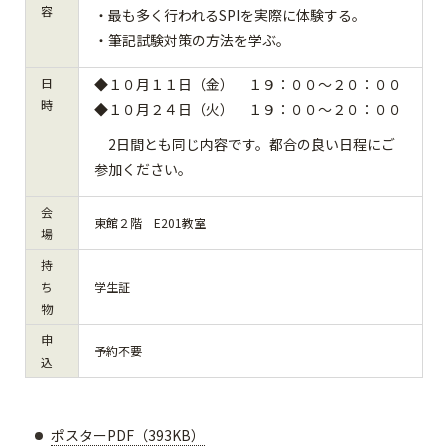
容
・最も多く行われるSPIを実際に体験する。
・筆記試験対策の方法を学ぶ。
日
◆１０月１１日（金） １９：００～２０：００
時
◆１０月２４日（火） １９：００～２０：００
2日間とも同じ内容です。都合の良い日程にご
参加ください。
会
東館２階 E201教室
場
持
ち
学生証
物
申
予約不要
込
ポスターPDF（393KB）