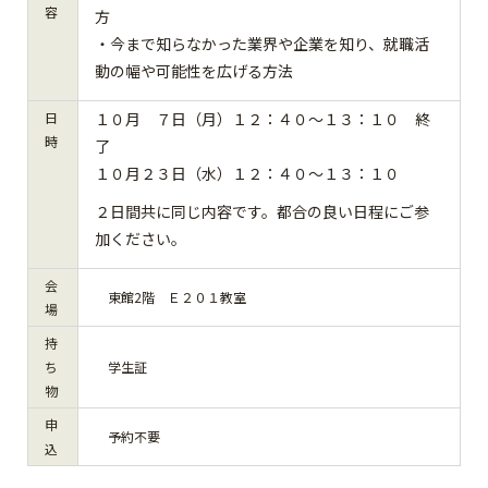
容
方
・今まで知らなかった業界や企業を知り、就職活
動の幅や可能性を広げる方法
日
１０月 ７日（月）１２：４０～１３：１０
終
時
了
１０月２３日（水）１２：４０～１３：１０
２日間共に同じ内容です。都合の良い日程にご参
加ください。
会
東館2階 Ｅ２０１教室
場
持
ち
学生証
物
申
予約不要
込