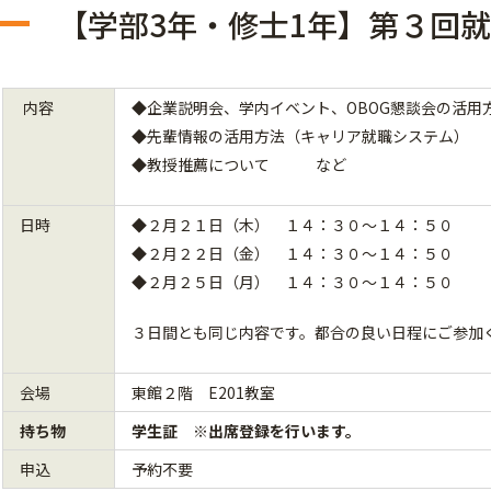
【学部3年・修士1年】第３回
内容
◆企業説明会、学内イベント、OBOG懇談会の活用
◆先輩情報の活用方法（キャリア就職システム）
◆教授推薦について など
日時
◆２月２１日（木） １４：３０～１４：５０
◆２月２２日（金） １４：３０～１４：５０
◆２月２５日（月） １４：３０～１４：５０
３日間とも同じ内容です。都合の良い日程にご参加
会場
東館２階 E201教室
持ち物
学生証 ※出席登録を行います。
申込
予約不要