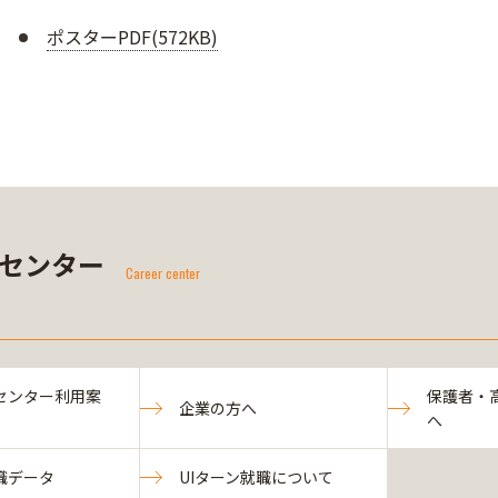
ポスターPDF(572KB)
センター
Career center
センター利用案
保護者・
企業の方へ
へ
職データ
UIターン就職について