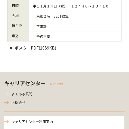
日時
◆１１月１４日（水） １２：４０～１３：１０
会場
東館２階 E201教室
持ち物
学生証
申込
予約不要
ポスター
PDF(1059KB)
キャリアセンター
Career center
よくある質問
お問合せ
キャリアセンター利用案内