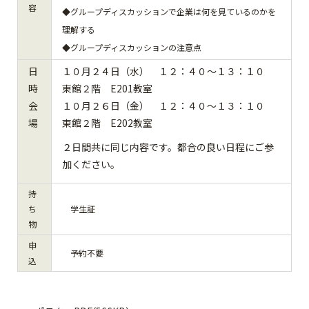
容
◆グループディスカッションで企業は何を見ているのかを
理解する
◆グループディスカッションの注意点
日
１０月２４日（水） １２：４０～１３：１０
時
東館２階 E201教室
会
１０月２６日（金） １２：４０～１３：１０
場
東館２階 E202教室
２日間共に同じ内容です。都合の良い日程にご参
加ください。
持
ち
学生証
物
申
予約不要
込