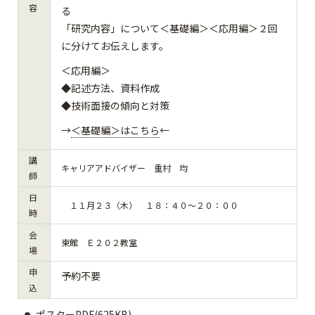
容
る
「研究内容」について＜基礎編＞＜応用編＞２回
に分けてお伝えします。
＜応用編＞
◆記述方法、資料作成
◆技術面接の傾向と対策
→
＜基礎編＞はこちら
←
講
キャリアアドバイザー 重村 均
師
日
１１月２３（木） １８：４０～２０：００
時
会
東館 Ｅ２０２教室
場
申
予約不要
込
ポスターPDF(625KB)