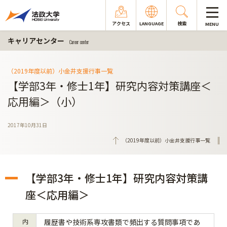
アクセス
LANGUAGE
検索
MENU
キャリアセンター
Career center
（2019年度以前）小金井支援行事一覧
【学部3年・修士1年】研究内容対策講座＜
応用編＞（小）
2017年10月31日
（2019年度以前）小金井支援行事一覧
【学部3年・修士1年】研究内容対策講
座＜応用編＞
内
履歴書や技術系専攻書類で頻出する質問事項であ