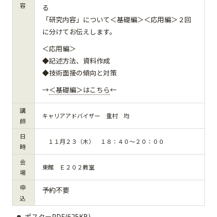
容
る
「研究内容」について＜基礎編＞＜応用編＞２回
に分けてお伝えします。
＜応用編＞
◆記述方法、資料作成
◆技術面接の傾向と対策
→
＜基礎編＞はこちら
←
講
キャリアアドバイザー 重村 均
師
日
１１月２３（木） １８：４０～２０：００
時
会
東館 Ｅ２０２教室
場
申
予約不要
込
ポスターPDF(625KB)