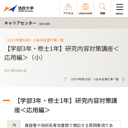
アクセス
LANGUAGE
検索
MENU
キャリアセンター
Career center
（2019年度以前）小金井支援行事一覧
【学部3年・修士1年】研究内容対策講座＜
応用編＞（小）
2017年10月31日
（2019年度以前）小金井支援行事一覧
【学部3年・修士1年】研究内容対策講
座＜応用編＞
内
履歴書や技術系専攻書類で頻出する質問事項であ