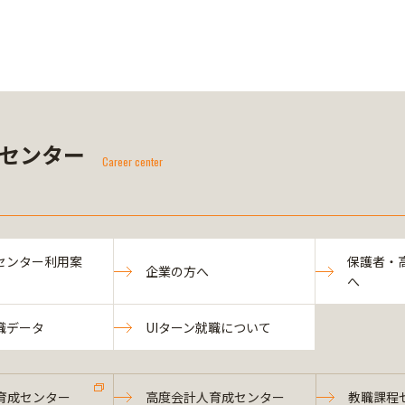
センター
Career center
センター利用案
保護者・
企業の方へ
へ
職データ
UIターン就職について
育成センター
高度会計人育成センター
教職課程