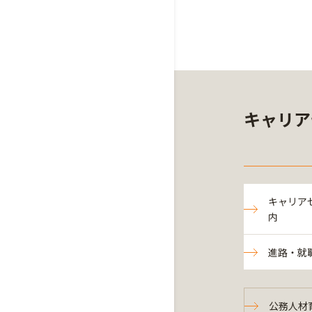
キャリア
キャリア
内
進路・就
公務人材