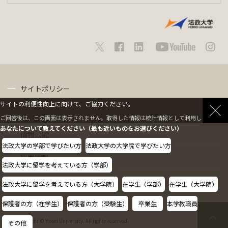
サイトポリシー
サイトの利便性向上に向けて、ご協力ください。
プライバシーポリシー
ご回答後は、この画面は表示されません。取得した情報は統計情報として利用します。
あなたについて教えてください（最も近いものをお選びください）
情報公開
法政大学の学部で学びたい方
法政大学の大学院で学びたい方
採用情報
法政大学に留学を考えている方（学部）
教職員の方へ
法政大学に留学を考えている方（大学院）
在学生（学部）
在学生（大学院）
保護者の方（在学生）
保護者の方（受験生）
卒業生
本学教職員
Copyright © Hosei University. All rights reserved.
その他