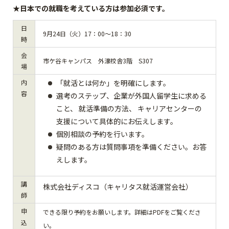
★日本での就職を考えている方は参加必須です。
日
9月24日（火）17：00～18：30
時
会
市ケ谷キャンパス 外濠校舎3階 S307
場
内
「就活とは何か」を明確にします。
容
選考のステップ、企業が外国人留学生に求める
こと、 就活準備の方法、 キャリアセンターの
支援について具体的にお伝えします。
個別相談の予約を行います。
疑問のある方は質問事項を準備ください。お答
えします。
講
株式会社ディスコ（キャリタス就活運営会社）
師
申
できる限り予約をお願いします。詳細はPDFをご覧くださ
込
い。