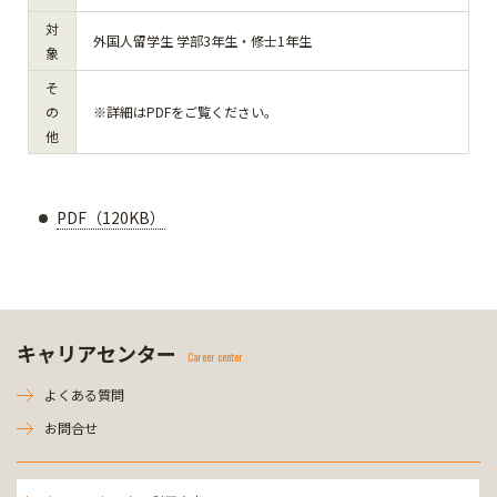
対
外国人留学生 学部3年生・修士1年生
象
そ
の
※詳細はPDFをご覧ください。
他
PDF（120KB）
キャリアセンター
Career center
よくある質問
お問合せ