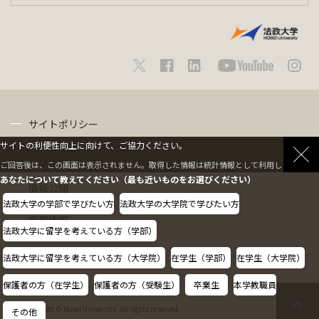
サイトポリシー
サイトの利便性向上に向けて、ご協力ください。
プライバシーポリシー
ご回答後は、この画面は表示されません。取得した情報は統計情報として利用します。
あなたについて教えてください（最も近いものをお選びください）
情報公開
法政大学の学部で学びたい方
法政大学の大学院で学びたい方
採用情報
法政大学に留学を考えている方（学部）
教職員の方へ
法政大学に留学を考えている方（大学院）
在学生（学部）
在学生（大学院）
保護者の方（在学生）
保護者の方（受験生）
卒業生
本学教職員
Copyright © Hosei University. All rights reserved.
その他