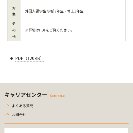
対
外国人留学生 学部3年生・修士1年生
象
そ
の
※詳細はPDFをご覧ください。
他
PDF（120KB）
キャリアセンター
Career center
よくある質問
お問合せ