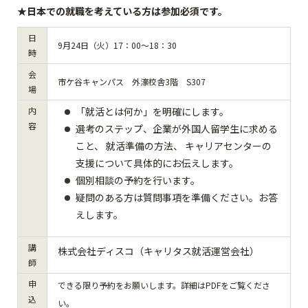
★日本での就職を考えている方は参加必須です。
日
9月24日（火）17：00～18：30
時
会
市ケ谷キャンパス 外濠校舎3階 S307
場
内
「就活とは何か」を明確にします。
容
選考のステップ、企業が外国人留学生に求める
こと、 就活準備の方法、 キャリアセンターの
支援について具体的にお伝えします。
個別相談の予約を行います。
疑問のある方は質問事項を準備ください。お答
えします。
講
株式会社ディスコ（キャリタス就活運営会社）
師
申
できる限り予約をお願いします。詳細はPDFをご覧くださ
込
い。