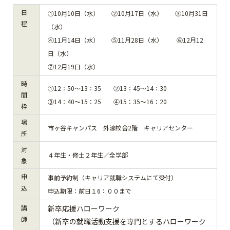
日
①10月10日（水） ②10月17日（水） ③10月31日
程
（水）
④11月14日（水） ⑤11月28日（水） ⑥12月12
日（水）
⑦12月19日（水）
時
①12：50～13：35 ②13：45～14：30
間
③14：40～15：25 ④15：35～16：20
枠
場
市ヶ谷キャンパス 外濠校舎2階 キャリアセンター
所
対
４年生・修士２年生／全学部
象
申
事前予約制（キャリア就職システムにて受付）
込
申込期限：前日１6：００まで
講
新卒応援ハローワーク
師
（新卒の就職活動支援を専門とするハローワーク