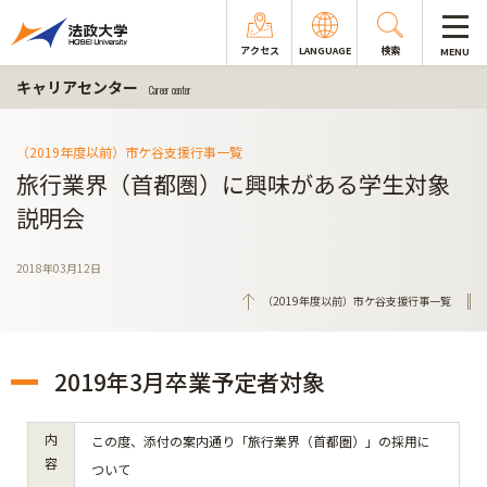
アクセス
LANGUAGE
検索
MENU
キャリアセンター
Career center
（2019年度以前）市ケ谷支援行事一覧
旅行業界（首都圏）に興味がある学生対象
説明会
2018年03月12日
（2019年度以前）市ケ谷支援行事一覧
2019年3月卒業予定者対象
内
この度、添付の案内通り「旅行業界（首都圏）」の採用に
容
ついて