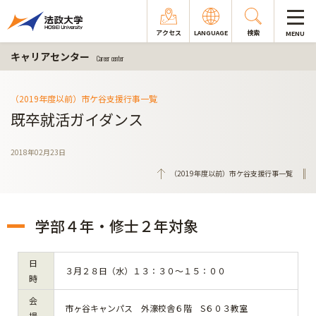
アクセス
LANGUAGE
検索
MENU
キャリアセンター
Career center
（2019年度以前）市ケ谷支援行事一覧
既卒就活ガイダンス
2018年02月23日
（2019年度以前）市ケ谷支援行事一覧
学部４年・修士２年対象
日
３月２８日（水）１３：３０～１５：００
時
会
市ヶ谷キャンパス 外濠校舎６階 S６０３教室
場