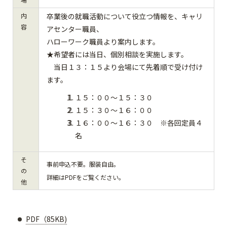
内
卒業後の就職活動について役立つ情報を、キャリ
容
アセンター職員、
ハローワーク職員より案内します。
★希望者には当日、個別相談を実施します。
当日１３：１５より会場にて先着順で受け付け
ます。
１５：００～１５：３０
１５：３０～１６：００
１６：００～１６：３０ ※各回定員４
名
そ
事前申込不要。服装自由。
の
詳細はPDFをご覧ください。
他
PDF（85KB)