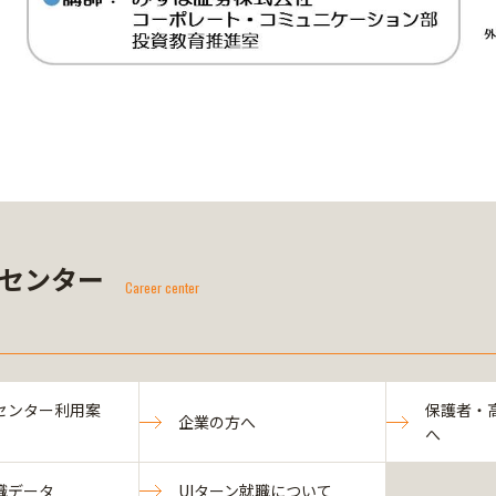
センター
Career center
センター利用案
保護者・
企業の方へ
へ
職データ
UIターン就職について