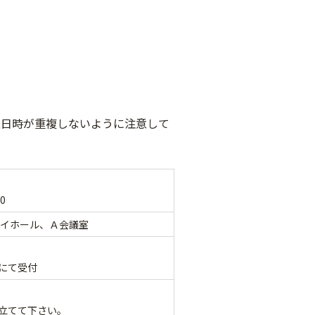
込日時が重複しないように注意して
30
カイホール、Ａ会議室
にて受付
立てて下さい。