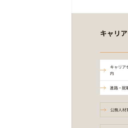
キャリア
キャリア
内
進路・就
公務人材