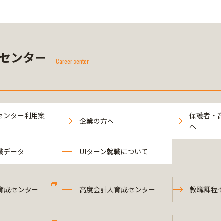
センター
Career center
センター利用案
保護者・
企業の方へ
へ
職データ
UIターン就職について
育成センター
高度会計人育成センター
教職課程