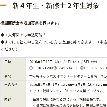
新４年生・新修士２年生対象
模擬面接会の追加募集を行います。
◆
１人何回でも申込可能！
◆
すでに１社に申し込んでいる方も追加応募できます！
（申
ください）
日時
2016年4月13日（水）,14日（木）,15日（金）
①10:30～12:00 ②12:45～14：15 ③15：00～16：
会場
市ヶ谷キャンパス ボアソナードタワー２６階 ス
申込方法
2016年4月4日（月）12：00～4月7日（木）12：00
キャリア就職システム
「キャリア支援プログラム」
内容
・企業の採用に係わる方による、模擬面接です。
本番前に実践形式で面接を体験し、就職活動に役