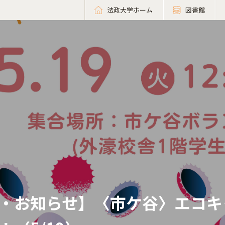
法政大学ホーム
図書館
・お知らせ】〈市ケ谷〉エコキ