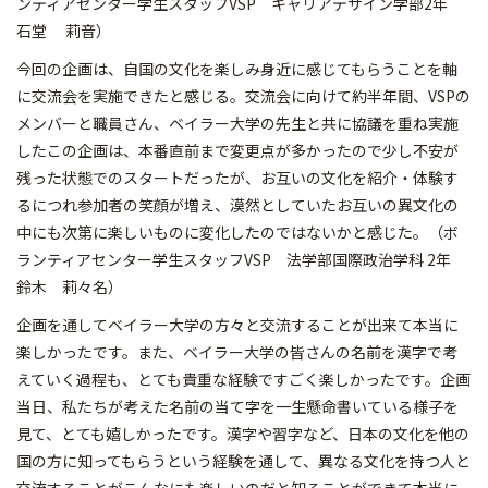
ンティアセンター学生スタッフVSP キャリアデザイン学部2年
石堂 莉音）
今回の企画は、自国の文化を楽しみ身近に感じてもらうことを軸
に交流会を実施できたと感じる。交流会に向けて約半年間、VSPの
メンバーと職員さん、ベイラー大学の先生と共に協議を重ね実施
したこの企画は、本番直前まで変更点が多かったので少し不安が
残った状態でのスタートだったが、お互いの文化を紹介・体験す
るにつれ参加者の笑顔が増え、漠然としていたお互いの異文化の
中にも次第に楽しいものに変化したのではないかと感じた。（ボ
ランティアセンター学生スタッフVSP 法学部国際政治学科 2年
鈴木 莉々名）
企画を通してベイラー大学の方々と交流することが出来て本当に
楽しかったです。また、ベイラー大学の皆さんの名前を漢字で考
えていく過程も、とても貴重な経験ですごく楽しかったです。企画
当日、私たちが考えた名前の当て字を一生懸命書いている様子を
見て、とても嬉しかったです。漢字や習字など、日本の文化を他の
国の方に知ってもらうという経験を通して、異なる文化を持つ人と