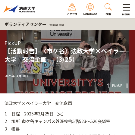
アクセス
LANGUAGE
検索
MENU
ボランティアセンター
Volunteer center
PickUP
【活動報告】〈市ケ谷〉法政大学×ベイラー
大学 交流企画 （3/25）
2025年04月10日
PickUP
法政大学×ベイラー大学 交流企画
1 日程 2025年3月25日（火）
2 場所 市ケ谷キャンパス外濠校舎5階523～526会議室
3 概要