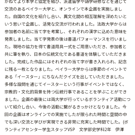
かねてより本学と協定を結び、派遣留学や語学研修などを通じて
交流のあるベイラー大学と、オンラインで本企画を実施しまし
た。自国の文化を紹介し合い、異文化間の相互理解を深めたいと
いう思いで企画し、活発な交流が行われました。法政大学からは
参加者の名前に当て字を考案し、それぞれの漢字に込めた意味を
発表しました。当て字発表の後は書道パフォーマンスを行いまし
た。現地の協力を得て書道用具一式をご用意いただき、参加者と
共に筆を執り、日本の伝統文化である書道を体験していただきま
した。完成した作品にはそれぞれの当て字が書き入れられ、記念
に残る一枚となりました。ベイラー大学からは季節のイベントで
ある「イースター」にちなんだクイズを出していただきました。
多様な設問を通じてイースターという行事がイベントではなく、
宗教的・文化的背景を持つ伝統行事であることを学ぶことができ
ました。企画の最後には両大学が行っているボランティア活動につ
いて紹介し合い、今後の活動に繋がるきっかけとなりました。今
回の企画はオンラインでの実施でしたが限られた時間と空間の中
でも深い交流と学びが実現できる非常に充実した時間でした。(ボ
ランティアセンター学生スタッフVSP 文学部史学科2年 伊澤