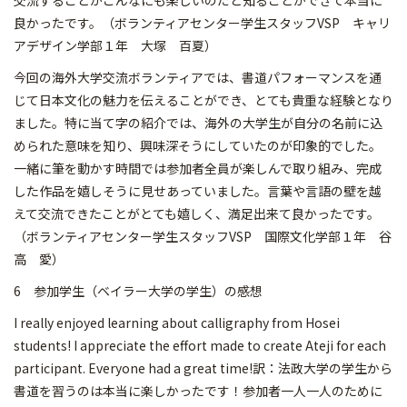
交流することがこんなにも楽しいのだと知ることができて本当に
良かったです。（ボランティアセンター学生スタッフVSP キャリ
アデザイン学部１年 大塚 百夏）
今回の海外大学交流ボランティアでは、書道パフォーマンスを通
じて日本文化の魅力を伝えることができ、とても貴重な経験となり
ました。特に当て字の紹介では、海外の大学生が自分の名前に込
められた意味を知り、興味深そうにしていたのが印象的でした。
一緒に筆を動かす時間では参加者全員が楽しんで取り組み、完成
した作品を嬉しそうに見せあっていました。言葉や言語の壁を越
えて交流できたことがとても嬉しく、満足出来て良かったです。
（ボランティアセンター学生スタッフVSP 国際文化学部１年 谷
高 愛）
6 参加学生（ベイラー大学の学生）の感想
I really enjoyed learning about calligraphy from Hosei
students! I appreciate the effort made to create Ateji for each
participant. Everyone had a great time!訳：法政大学の学生から
書道を習うのは本当に楽しかったです！参加者一人一人のために