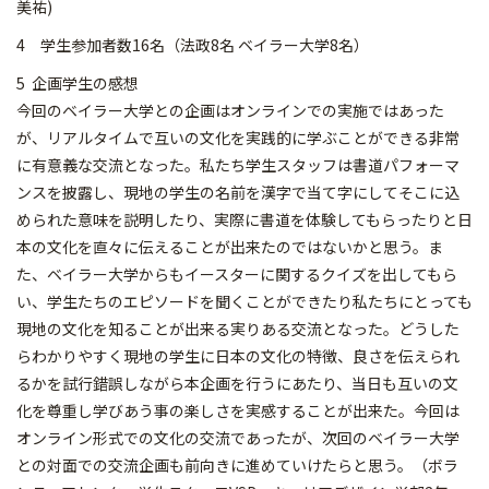
美祐)
4 学生参加者数16名（法政8名 ベイラー大学8名）
5 企画学生の感想
今回のベイラー大学との企画はオンラインでの実施ではあった
が、リアルタイムで互いの文化を実践的に学ぶことができる非常
に有意義な交流となった。私たち学生スタッフは書道パフォーマ
ンスを披露し、現地の学生の名前を漢字で当て字にしてそこに込
められた意味を説明したり、実際に書道を体験してもらったりと日
本の文化を直々に伝えることが出来たのではないかと思う。ま
た、ベイラー大学からもイースターに関するクイズを出してもら
い、学生たちのエピソードを聞くことができたり私たちにとっても
現地の文化を知ることが出来る実りある交流となった。どうした
らわかりやすく現地の学生に日本の文化の特徴、良さを伝えられ
るかを試行錯誤しながら本企画を行うにあたり、当日も互いの文
化を尊重し学びあう事の楽しさを実感することが出来た。今回は
オンライン形式での文化の交流であったが、次回のベイラー大学
との対面での交流企画も前向きに進めていけたらと思う。（ボラ