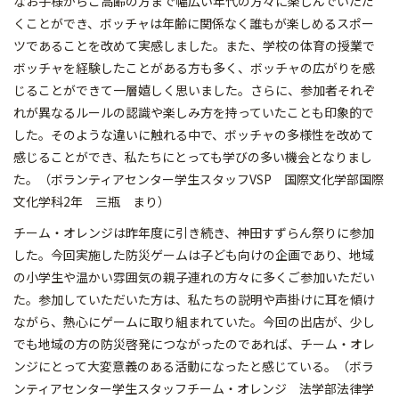
なお子様からご高齢の方まで幅広い年代の方々に楽しんでいただ
くことができ、ボッチャは年齢に関係なく誰もが楽しめるスポー
ツであることを改めて実感しました。また、学校の体育の授業で
ボッチャを経験したことがある方も多く、ボッチャの広がりを感
じることができて一層嬉しく思いました。さらに、参加者それぞ
れが異なるルールの認識や楽しみ方を持っていたことも印象的で
した。そのような違いに触れる中で、ボッチャの多様性を改めて
感じることができ、私たちにとっても学びの多い機会となりまし
た。（ボランティアセンター学生スタッフVSP 国際文化学部国際
文化学科2年 三瓶 まり）
チーム・オレンジは昨年度に引き続き、神田すずらん祭りに参加
した。今回実施した防災ゲームは子ども向けの企画であり、地域
の小学生や温かい雰囲気の親子連れの方々に多くご参加いただい
た。参加していただいた方は、私たちの説明や声掛けに耳を傾け
ながら、熱心にゲームに取り組まれていた。今回の出店が、少し
でも地域の方の防災啓発につながったのであれば、チーム・オレ
ンジにとって大変意義のある活動になったと感じている。（ボラ
ンティアセンター学生スタッフチーム・オレンジ 法学部法律学