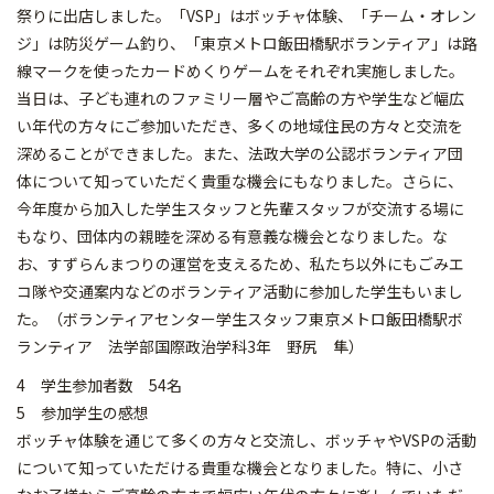
祭りに出店しました。「VSP」はボッチャ体験、「チーム・オレン
ジ」は防災ゲーム釣り、「東京メトロ飯田橋駅ボランティア」は路
線マークを使ったカードめくりゲームをそれぞれ実施しました。
当日は、子ども連れのファミリー層やご高齢の方や学生など幅広
い年代の方々にご参加いただき、多くの地域住民の方々と交流を
深めることができました。また、法政大学の公認ボランティア団
体について知っていただく貴重な機会にもなりました。さらに、
今年度から加入した学生スタッフと先輩スタッフが交流する場に
もなり、団体内の親睦を深める有意義な機会となりました。な
お、すずらんまつりの運営を支えるため、私たち以外にもごみエ
コ隊や交通案内などのボランティア活動に参加した学生もいまし
た。（ボランティアセンター学生スタッフ東京メトロ飯田橋駅ボ
ランティア 法学部国際政治学科3年 野尻 隼）
4 学生参加者数 54名
5 参加学生の感想
ボッチャ体験を通じて多くの方々と交流し、ボッチャやVSPの活動
について知っていただける貴重な機会となりました。特に、小さ