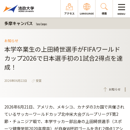
アクセス
LANGUAGE
検索
MENU
多摩キャンパス
Tama Campus
お知らせ
本学卒業生の上田綺世選手がFIFAワールド
カップ2026で日本選手初の1試合2得点を達
成！
2026年06月22日
受賞
お知らせ
2026年6月21日、アメリカ、メキシコ、カナダの3カ国で共催され
ているサッカーワールドカップ北中米大会グループリーグF第2
節・チュニジア戦で、本学サッカー部出身の上田綺世選手（スポ
ーツ健康学部2020年度卒）が自身W杯初ゴールを含む2得点1アシ