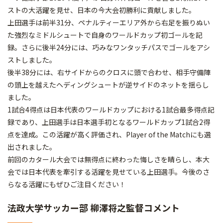
ストの大活躍を見せ、日本の今大会初勝利に貢献しました。
上田選手は前半31分、ペナルティーエリア外から右足を振りぬい
た強烈なミドルシュートで自身のワールドカップ初ゴールを記
録。さらに後半24分には、巧みなワンタッチパスでゴールをアシ
ストしました。
後半38分には、右サイドからのクロスに頭で合わせ、相手守備陣
の頭上を越えたヘディングシュートが逆サイドのネットを揺らし
ました。
1試合4得点は日本代表のワールドカップにおける1試合最多得点記
録であり、上田選手は日本選手初となるワールドカップ1試合2得
点を達成。この活躍が高く評価され、Player of the Matchにも選
出されました。
前回のカタール大会では無得点に終わった悔しさを晴らし、本大
会では日本代表を牽引する活躍を見せている上田選手。今後のさ
らなる活躍にもぜひご注目ください！
法政大学サッカー部 柳澤将之監督コメント