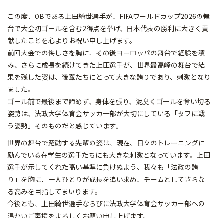
この度、OBである上田綺世選手が、FIFAワールドカップ2026の舞
台で大会初ゴールを含む2得点を挙げ、日本代表の勝利に大きく貢
献したことを心よりお祝い申し上げます。
前回大会での悔しさを胸に、その後ヨーロッパの舞台で経験を積
み、さらに成長を続けてきた上田選手が、世界最高峰の舞台で結
果を残した姿は、後輩たちにとって大きな誇りであり、刺激となり
ました。
ゴール前で最後まで諦めず、身体を張り、泥臭くゴールを奪い切る
姿勢は、法政大学体育会サッカー部が大切にしている「タフに戦
う姿勢」そのものだと感じています。
世界の舞台で躍動する先輩の姿は、現在、日々のトレーニングに
励んでいる在学生の選手たちにも大きな刺激となっています。上田
選手が示してくれた高い基準に負けぬよう、我々も「法政の誇
り」を胸に、一人ひとりが成長を追い求め、チームとしてさらな
る高みを目指してまいります。
今後とも、上田綺世選手ならびに法政大学体育会サッカー部への
温かいご声援をよろしくお願い申し上げます。