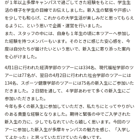
が１年以上多摩キャンパスで過ごしてきた経験をもとに、学生生
活の様子を学生の目線でお伝えしました。新入生の緊張や戸惑い
を少しでも和らげ、これからの大学生活が楽しみだと思ってもらえ
るように、という思いで企画・運営を行いました。
また、スタッフの中には、自身も１年生の頃に本ツアーへ参加し
た経験を持つメンバーもいます。そのときに感じた安心感を、今
度は自分たちが届けたいという思いで、新入生に寄り添った案内
を心がけました。
4月1日に行われた経済学部のツアーには334名、現代福祉学部のツ
アーには77名が、翌日の4月2日に行われた社会学部のツアーには
134名、スポーツ健康学部のツアーには75名の新入生にご参加いた
だきました。２日間を通して、４学部あわせて多くの新入生にご
参加いただきました。
今年も多くの新入生に参加していただき、私たちにとってやりがい
のある貴重な経験となりました。期待と緊張の中でご入学された
新入生の力に、少しでもなれていたら嬉しく思います。今回のツ
アーに参加した新入生が多摩キャンパスの魅力を感じ、「入学し
てよかった」と思っていただけていたら幸いです。