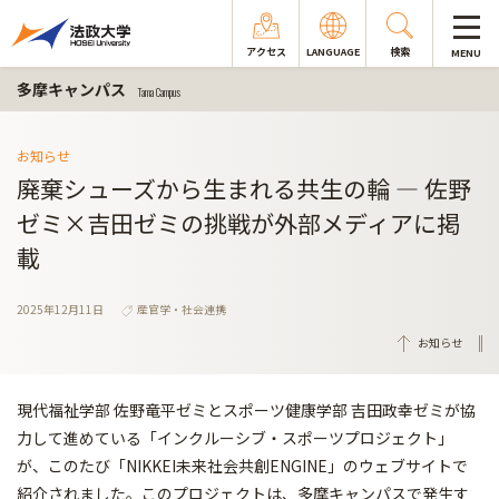
アクセス
LANGUAGE
検索
MENU
多摩キャンパス
Tama Campus
お知らせ
廃棄シューズから生まれる共生の輪 ― 佐野
ゼミ×吉田ゼミの挑戦が外部メディアに掲
載
2025年12月11日
産官学・社会連携
お知らせ
現代福祉学部 佐野竜平ゼミとスポーツ健康学部 吉田政幸ゼミが協
力して進めている「インクルーシブ・スポーツプロジェクト」
が、このたび「NIKKEI未来社会共創ENGINE」のウェブサイトで
紹介されました。このプロジェクトは、多摩キャンパスで発生す