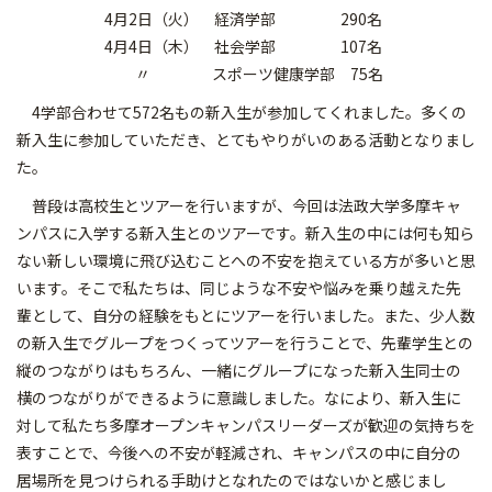
4月2日（火） 経済学部 290名
4月4日（木） 社会学部 107名
〃 スポーツ健康学部 75名
4学部合わせて572名もの新入生が参加してくれました。多くの
新入生に参加していただき、とてもやりがいのある活動となりまし
た。
普段は高校生とツアーを行いますが、今回は法政大学多摩キャ
ンパスに入学する新入生とのツアーです。新入生の中には何も知ら
ない新しい環境に飛び込むことへの不安を抱えている方が多いと思
います。そこで私たちは、同じような不安や悩みを乗り越えた先
輩として、自分の経験をもとにツアーを行いました。また、少人数
の新入生でグループをつくってツアーを行うことで、先輩学生との
縦のつながりはもちろん、一緒にグループになった新入生同士の
横のつながりができるように意識しました。なにより、新入生に
対して私たち多摩オープンキャンパスリーダーズが歓迎の気持ちを
表すことで、今後への不安が軽減され、キャンパスの中に自分の
居場所を見つけられる手助けとなれたのではないかと感じまし