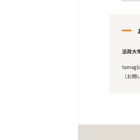
法政大
tamaglo
（お問