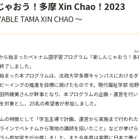
じゃおう！
多摩
Xin
Chao
！2023
ABLE TAMA XIN CHAO ～
Ta
月から始まったベトナム語学習プログラム「楽しんじゃおう！
多
終了しました。
まった本プログラムは、法政大学多摩キャンパスにおけるダ
ビーイングの推進を目標に掲げたものです。現代福祉学部 佐
田所綾美さんが幹事となり、本プログラムの企画・運営を行い
を対象とし、25名の希望者が参加しました。
の特徴として「学生主導で計画、運営から実施まで行われた
ラインでベトナムから現地の講師を招いたこと」などが挙げら
ラム参加学生が出席しました。また今年度は実際に日本で働く