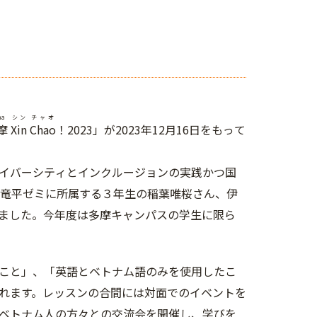
ma
シン
チャオ
摩
Xin
Chao
！2023」が2023年12月16日をもって
イバーシティとインクルージョンの実践かつ国
野竜平ゼミに所属する３年生の稲葉唯桜さん、伊
ました。今年度は多摩キャンパスの学生に限ら
こと」、「英語とベトナム語のみを使用したこ
れます。レッスンの合間には対面でのイベントを
ベトナム人の方々との交流会を開催し、学びを