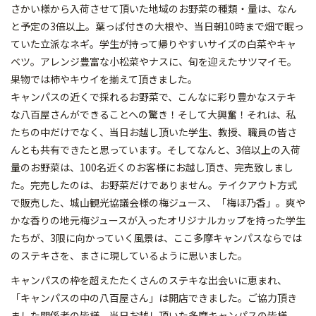
さかい様から入荷させて頂いた地域のお野菜の種類・量は、なん
と予定の3倍以上。葉っぱ付きの大根や、当日朝10時まで畑で眠っ
ていた立派なネギ。学生が持って帰りやすいサイズの白菜やキャ
ベツ。アレンジ豊富な小松菜やナスに、旬を迎えたサツマイモ。
果物では柿やキウイを揃えて頂きました。
キャンパスの近くで採れるお野菜で、こんなに彩り豊かなステキ
な八百屋さんができることへの驚き！そして大興奮！それは、私
たちの中だけでなく、当日お越し頂いた学生、教授、職員の皆さ
んとも共有できたと思っています。そしてなんと、3倍以上の入荷
量のお野菜は、100名近くのお客様にお越し頂き、完売致しまし
た。完売したのは、お野菜だけでありません。テイクアウト方式
で販売した、城山観光協議会様の梅ジュース、「梅ほ乃香」。爽や
かな香りの地元梅ジュースが入ったオリジナルカップを持った学生
たちが、3限に向かっていく風景は、ここ多摩キャンパスならでは
のステキさを、まさに現しているように思いました。
キャンパスの枠を超えたたくさんのステキな出会いに恵まれ、
「キャンパスの中の八百屋さん」は開店できました。ご協力頂き
ました関係者の皆様、当日お越し頂いた多摩キャンパスの皆様、