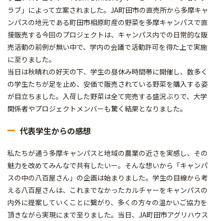
ラブ」によって立案されました。JA町田市の直売所から多摩キャ
ンパスの地元である町田市相原町産の野菜を多摩キャンパスで直
接販売する今回のプロジェクトは、キャンパス内での日常的な販
売活動の前例が無い中で、学内の会議で活動許可を得た上で実施
に至りました。
当日は秋晴れの好天の下、学生の昼休み時間帯に開催し、数多く
の学生たちが足を止め、安価で販売されている野菜を購入する姿
が目立ちました。入荷した野菜は全て完売する盛況ぶりで、大学
関係者やプロジェクトメンバーも驚く結果となりました。
代表学生からの感想
私たちが通う多摩キャンパスと地域の農業の近さを実感し、その
魅力を改めてみんなで共有したいー。そんな想いから「キャンパ
スの中の八百屋さん」の企画は始まりました。学生の目線から考
える八百屋さんは、これまでなかったカルチャーをキャンパスの
内外に提案していくことに繋がり、多くの方々の温かいご協力を
頂きながら実現にまで至りました。当日、JA町田市アグリハウス