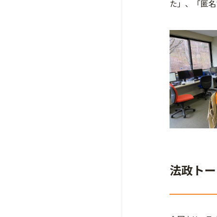
た」、「匿名
法政トー