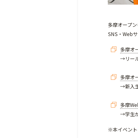
多摩オープン
SNS・We
多摩オー
→リー
多摩オー
→新入
多摩W
→学生
※本イベント