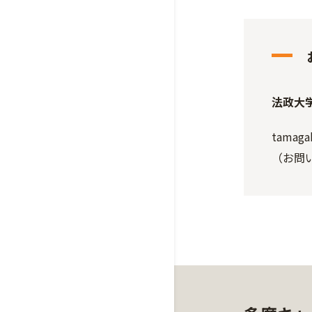
法政大
tamaga
（お問