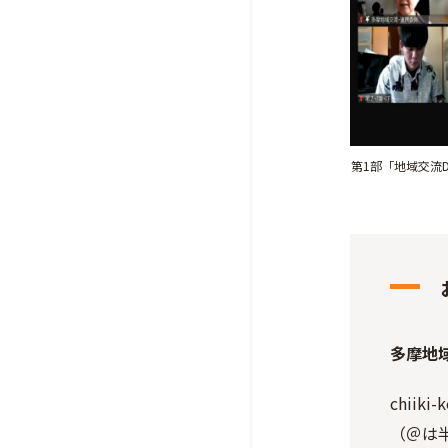
第1部「地域交流
多摩地
chiiki-
（＠は