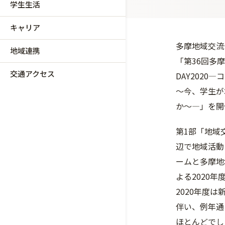
学生生活
キャリア
多摩地域交流
地域連携
「第36回多
交通アクセス
DAY202
～今、学生が
か～―」を開
第1部「地域
辺で地域活動
ームと多摩地
よる2020
2020年度
伴い、例年通
ほとんどでし