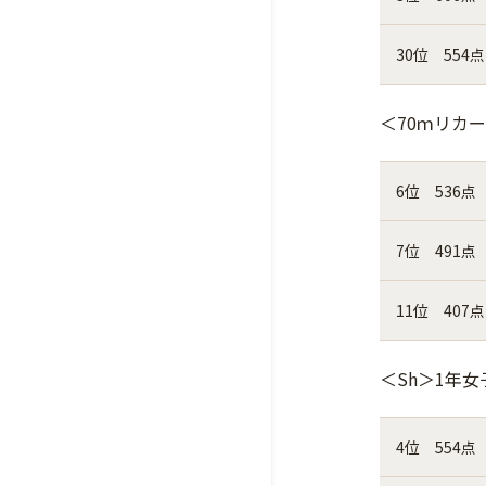
30位 554点
＜70ｍリカ
6位 536点
7位 491点
11位 407点
＜Sh＞1年女
4位 554点