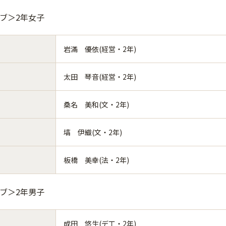
ーブ＞2年女子
岩滿 優依(経営・2年)
太田 琴音(経営・2年)
桑名 美和(文・2年)
塙 伊織(文・2年)
板橋 美幸(法・2年)
ーブ＞2年男子
成田 悠生(デ工・2年)