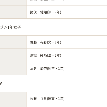
猪俣 健翔(法・2年)
ーブ＞1年女子
佐藤 有彩(文・1年)
馬場 彩乃(法・1年)
沼倉 愛奈(経営・1年)
子
佐藤 りみ(国文・1年)