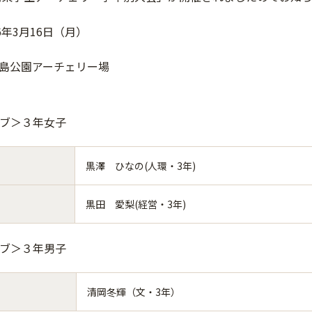
6年3月16日（月）
島公園アーチェリー場
ーブ＞３年女子
黒澤 ひなの(人環・3年)
黒田 愛梨(経営・3年)
ーブ＞３年男子
清岡冬輝（文・3年）