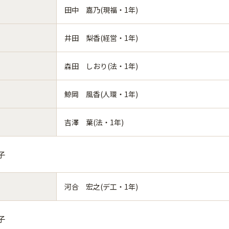
田中 嘉乃(現福・1年)
井田 梨香(経営・1年)
森田 しおり(法・1年)
鯨岡 風香(人環・1年)
吉澤 葉(法・1年)
子
河合 宏之(デ工・1年)
子