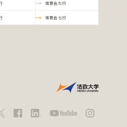
行
体育会 た行
行
体育会 ら行