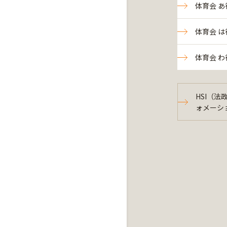
体育会 あ
体育会 は
体育会 わ
HSI（
ォメーシ