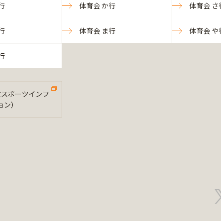
行
体育会 か行
体育会 さ
行
体育会 ま行
体育会 や
行
法政スポーツインフ
ョン）