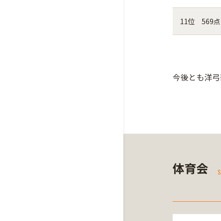
11位 569点
今後とも洋弓
体育会
S