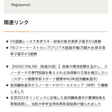
Nagayama）
関連リンク
FIS密園レースで本学スキー部員の新井真季子選手が2連勝
FISファーイーストカップ(アジア大陸選手権)万龍大会 新井真
季子選手が3連勝
【HOSEI ONLINE（総長対談）】自身の競技経験を生かし、ス
ノーボードの専門知識を教えられる指導者の立場を確立したい
（スポーツ健康学部スポーツ健康学科3年岩渕麗楽選手）
岩渕麗楽選手がスノーボードのワールドカップ（W杯）で優勝
しました
北京2022オリンピックに出場した岩渕麗楽選手が廣瀬総長を
表敬訪問し、法政大学学生特別表彰奨励賞が贈られました