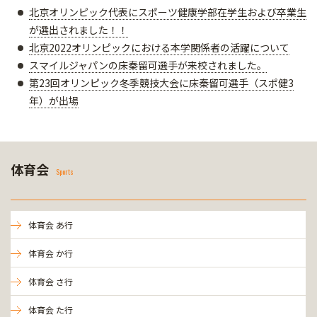
北京オリンピック代表にスポーツ健康学部在学生および卒業生
が選出されました！！
北京2022オリンピックにおける本学関係者の活躍について
スマイルジャパンの床秦留可選手が来校されました。
第23回オリンピック冬季競技大会に床秦留可選手（スポ健3
年）が出場
体育会
Sports
体育会 あ行
体育会 か行
体育会 さ行
体育会 た行