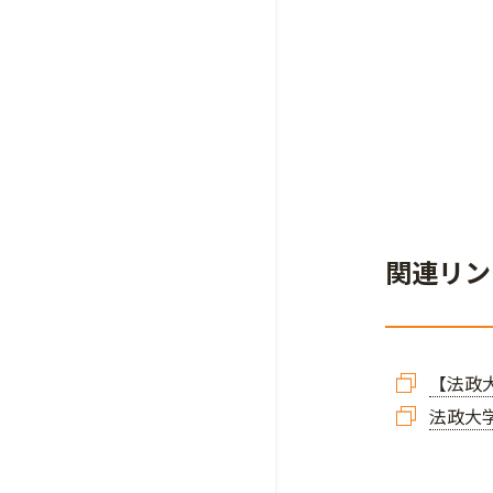
関連リン
【法政
法政大