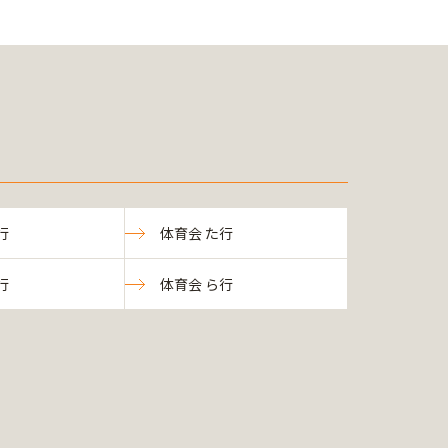
行
体育会 た行
行
体育会 ら行