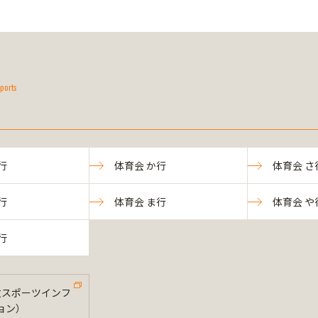
ports
行
体育会 か行
体育会 さ
行
体育会 ま行
体育会 や
行
法政スポーツインフ
ョン）