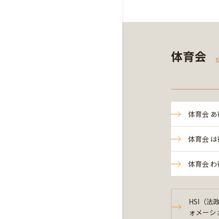
体育会
S
体育会 あ
体育会 は
体育会 わ
HSI（
ォメーシ