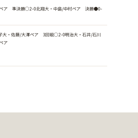
ペア 準決勝○2-0北翔大・中島/中村ペア 決勝●0-
子大・佐藤/大澤ペア 3回戦○2-0明治大・石井/石川
ペア