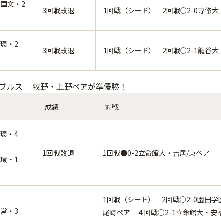
国文・2
3回戦敗退
1回戦（シード） 2回戦○2-0専修
環・2
3回戦敗退
1回戦（シード） 2回戦○2-1龍谷大
ブルス 牧野・上野ペアが準優勝！
成績
対戦
環・4
1回戦敗退
1回戦●0-2立命館大・吉居/東ペア
環・1
1回戦（シード） 2回戦○2-0園田学
営・3
尾﨑ペア ４回戦○2-1立命館大・安