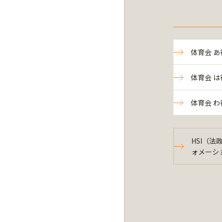
体育会 あ
体育会 は
体育会 わ
HSI（
ォメーシ