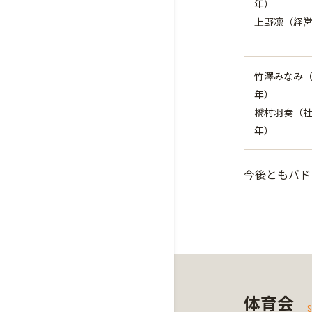
年）
上野凛（経営
竹澤みなみ（
年）
橋村羽奏（社
年）
今後ともバド
体育会
S