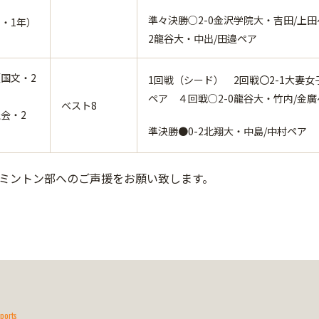
準々決勝○2-0金沢学院大・吉田/上田
・1年）
2龍谷大・中出/田邉ペア
国文・2
1回戦（シード） 2回戦〇2-1大妻女
ペア ４回戦○2-0龍谷大・竹内/金廣
ベスト8
会・2
準決勝●0-2北翔大・中島/中村ペア
ミントン部へのご声援をお願い致します。
ports