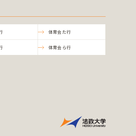
行
体育会 た行
行
体育会 ら行