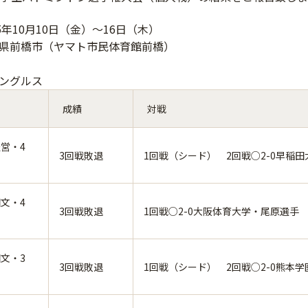
5年10月10日（金）～16日（木）
県前橋市（ヤマト市民体育館前橋）
シングルス
成績
対戦
営・4
3回戦敗退
1回戦（シード） 2回戦○2-0早稲
文・4
3回戦敗退
1回戦○2-0大阪体育大学・尾原選手
文・3
3回戦敗退
1回戦（シード） 2回戦○2-0熊本