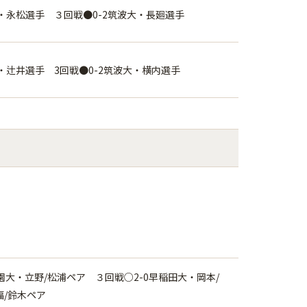
大・永松選手 ３回戦●0-2筑波大・長廻選手
・辻井選手 3回戦●0-2筑波大・横内選手
園大・立野/松浦ペア ３回戦○2-0早稲田大・岡本/
福/鈴木ペア