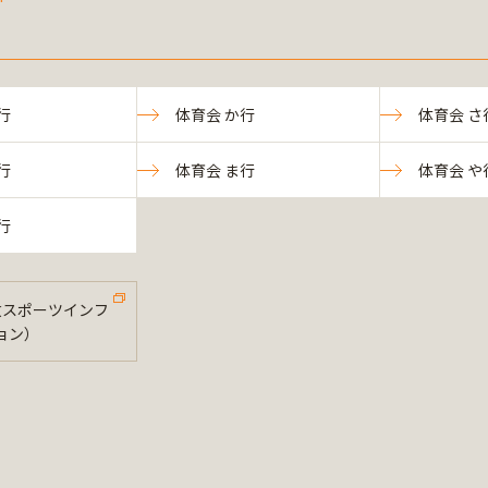
行
体育会 か行
体育会 さ
行
体育会 ま行
体育会 や
行
法政スポーツインフ
ョン）