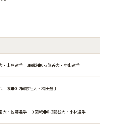
田大・土屋選手 3回戦●0-2龍谷大・中出選手
 2回戦●0-2同志社大・梅田選手
学園大・佐藤選手 ３回戦●0-2龍谷大・小林選手