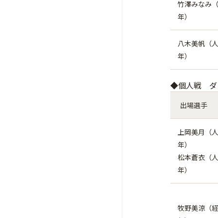
竹澤みなみ（
年）
八木美帆（人
年）
◆個人戦 ダ
出場選手
上岡美月（人
年）
松本蒼衣（人
年）
牧野美涼（経