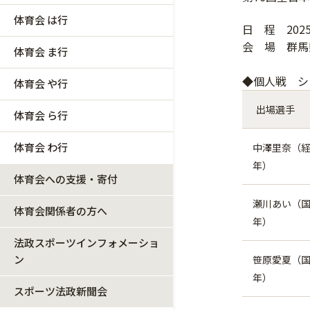
体育会 は行
日 程 202
会 場 群馬
体育会 ま行
◆個人戦 
体育会 や行
出場選手
体育会 ら行
体育会 わ行
中澤里奈（経
年）
体育会への支援・寄付
瀬川あい（国
体育会関係者の方へ
年）
法政スポーツインフォメーショ
ン
笹原愛夏（国
年）
スポーツ法政新聞会