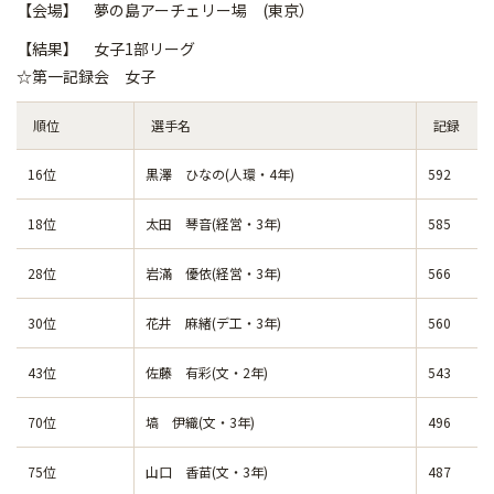
【会場】 夢の島アーチェリー場 (東京）
【結果】 女子1部リーグ
☆第一記録会 女子
順位
選手名
記録
16位
黒澤 ひなの(人環・4年)
592
18位
太田 琴音(経営・3年)
585
28位
岩滿 優依(経営・3年)
566
30位
花井 麻緒(デ工・3年)
560
43位
佐藤 有彩(文・2年)
543
70位
塙 伊織(文・3年)
496
75位
山口 香苗(文・3年)
487