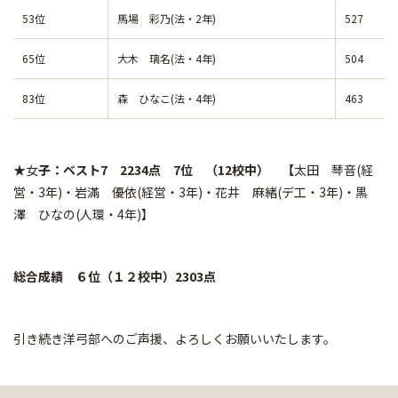
53位
馬場 彩乃(法・2年)
527
65位
大木 璃名(法・4年)
504
83位
森 ひなこ(法・4年)
463
★女
子：ベスト7 2234点 7位 （12校中） 【
太田 琴音(経
営・3年)・岩滿 優依(経営・3年)・花井 麻緒(デ工・3年)・黒
澤 ひなの(人環・4年)】
総合成績 ６位（１２校中）2303点
引き続き洋弓部へのご声援、よろしくお願いいたします。