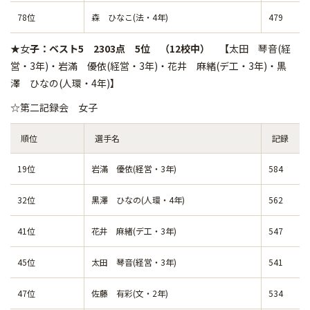
78位
森 ひなこ(法・4年)
479
★女
子：ベスト5 2303点 5位 （12校中） 【
太田 琴音(経
営・3年)・岩滿 優依(経営・3年)・花井 麻緒(デ工・3年)・黒
澤 ひなの(人環・4年)】
☆第二記録会 女子
順位
選手名
記録
19位
岩滿 優依(経営・3年)
584
32位
黒澤 ひなの(人環・4年)
562
41位
花井 麻緒(デ工・3年)
547
45位
太田 琴音(経営・3年)
541
47位
佐藤 有彩(文・2年)
534