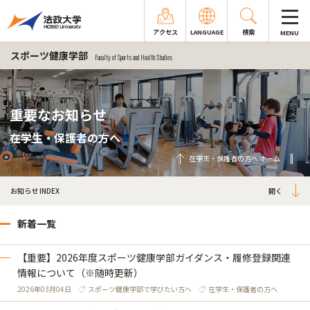
アクセス
LANGUAGE
検索
MENU
スポーツ健康学部
Faculty of Sports and Health Studies
重要なお知らせ
在学生・保護者の方へ
在学生・保護者の方へ ホーム
お知らせ INDEX
新着一覧
【重要】2026年度スポーツ健康学部ガイダンス・履修登録関連
情報について（※随時更新）
2026年03月04日
スポーツ健康学部で学びたい方へ
在学生・保護者の方へ