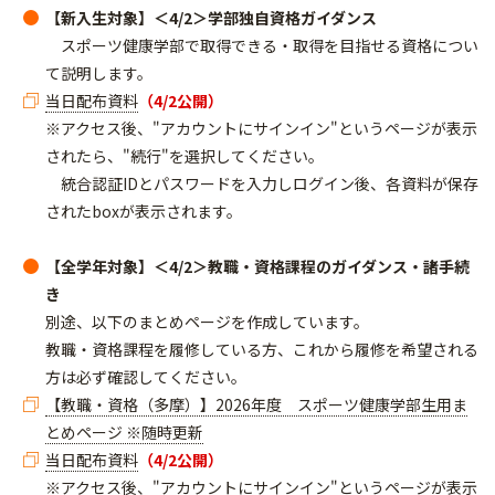
【新入生対象】＜4/2＞学部独自資格ガイダンス
スポーツ健康学部で取得できる・取得を目指せる資格につい
て説明します。
当日配布資料
（4/2公開）
※アクセス後、"アカウントにサインイン"というページが表示
されたら、"続行"を選択してください。
統合認証IDとパスワードを入力しログイン後、各資料が保存
されたboxが表示されます。
【全学年対象】＜4/2＞教職・資格課程のガイダンス・諸手続
き
別途、以下のまとめページを作成しています。
教職・資格課程を履修している方、これから履修を希望される
方は必ず確認してください。
【教職・資格（多摩）】2026年度 スポーツ健康学部生用ま
とめページ ※随時更新
当日配布資料
（4/2公開）
※アクセス後、"アカウントにサインイン"というページが表示