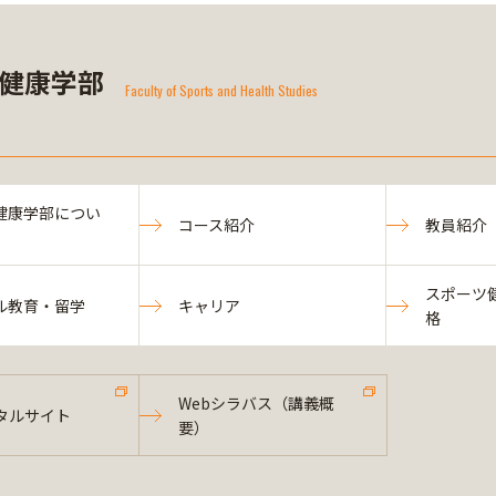
健康学部
Faculty of Sports and Health Studies
健康学部につい
コース紹介
教員紹介
スポーツ
ル教育・留学
キャリア
格
Webシラバス（講義概
タルサイト
要）