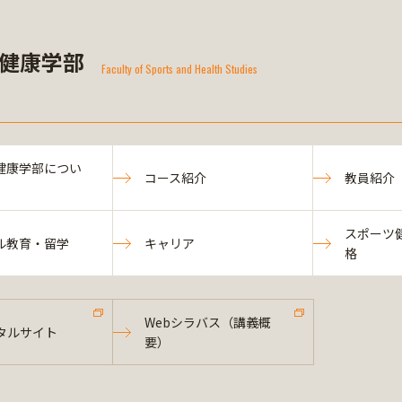
健康学部
Faculty of Sports and Health Studies
健康学部につい
コース紹介
教員紹介
スポーツ
ル教育・留学
キャリア
格
Webシラバス（講義概
タルサイト
要）