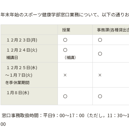
年末年始のスポーツ健康学部窓口業務について、以下の通りお
授業
事務課(各種貸出含
１２月２３日(月)
〇
〇
１２月２４日(火)
〇
〇
補講日
（補講）
１２月２５日(水)
～１月７日(火)
×
×
冬季休業期間
１月８日(水)
〇
〇
窓口事務取扱時間：平日9：00～17：00（ただし，11：30～1
00