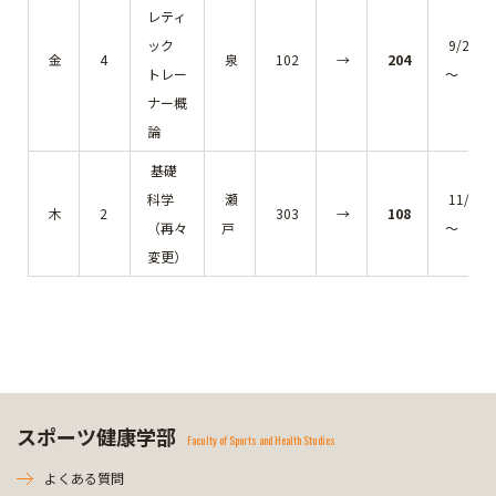
レティ
ック
9/20(金
金
4
泉
102
→
204
トレー
～
ナー概
論
基礎
科学
瀬
11/7(木
木
2
303
→
108
（再々
戸
～
変更）
スポーツ健康学部
Faculty of Sports and Health Studies
よくある質問