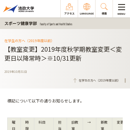
アクセス
LANGUAGE
検索
MENU
スポーツ健康学部
Faculty of Sports and Health Studies
在学生の方へ（2019年度以前）
【教室変更】2019年度秋学期教室変更＜変
更日以降常時＞※10/31更新
2019年10月31日
在学生の方へ（2019年度以前）
標記について以下の通りお知らせします。
曜
時
科目
担
旧教
→
新教
変更日
日
限
当
室
室