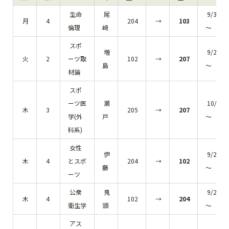
生命
尾
9/30(月
月
4
204
→
103
倫理
﨑
～
スポ
増
9/24(火
火
2
ーツ取
102
→
207
島
～
材論
スポ
ーツ医
瀬
10/3(木
木
3
205
→
207
学(外
戸
～
科系)
女性
伊
9/26(木
木
4
とスポ
204
→
102
藤
～
ーツ
公衆
鬼
9/26(木
木
4
102
→
204
衛生学
頭
～
アス