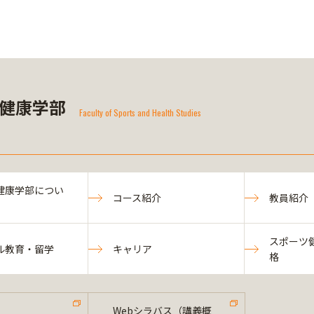
健康学部
Faculty of Sports and Health Studies
健康学部につい
コース紹介
教員紹介
スポーツ
ル教育・留学
キャリア
格
Webシラバス（講義概