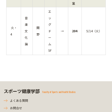
室
エ
音
ッ
楽
グ
火・
関
文
ド
→
204
5/14（火）
4
野
化
ー
論
ム
5F
スポーツ健康学部
Faculty of Sports and Health Studies
よくある質問
お問合せ