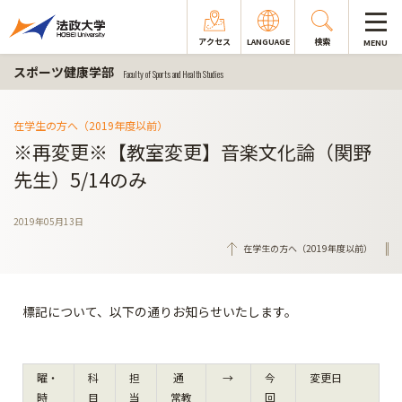
アクセス
LANGUAGE
検索
MENU
スポーツ健康学部
Faculty of Sports and Health Studies
在学生の方へ（2019年度以前）
※再変更※【教室変更】音楽文化論（関野
先生）5/14のみ
2019年05月13日
在学生の方へ（2019年度以前）
標記について、以下の通りお知らせいたします。
曜・
科
担
通
→
今
変更日
時
目
当
常教
回