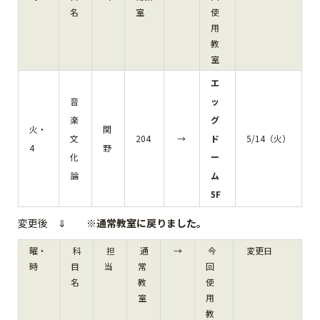
名
室
使
用
教
室
エ
音
ッ
楽
グ
火・
関
文
204
→
ド
5/14（火）
4
野
化
ー
論
ム
5F
変更後 ⇓
※通常教室に戻りました。
曜・
科
担
通
→
今
変更日
時
目
当
常
回
名
教
使
室
用
教