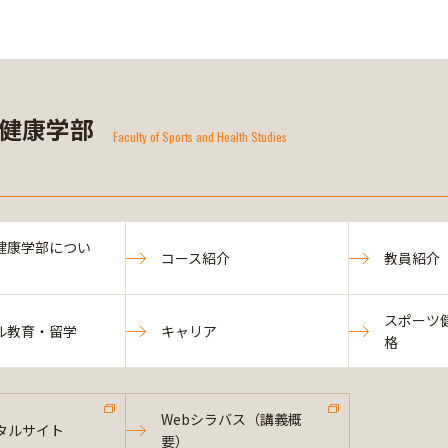
健康学部
Faculty of Sports and Health Studies
健康学部につい
コース紹介
教員紹介
スポーツ
ル教育・留学
キャリア
格
Webシラバス（講義概
タルサイト
要）